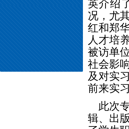
英
介绍
况，尤
红和郑
人才培
被
访
单
社会影
及对实
前来实
此次
辑、出